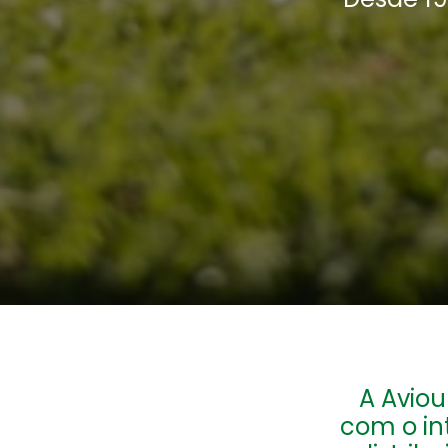
A Aviou
com o int