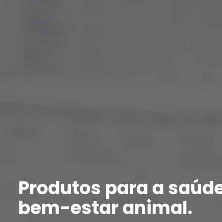
Já conhece o nosso Po
MaisVet?