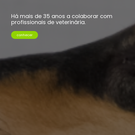
Uma plataforma online de
encomendas para profissionais de
veterinária.
conhecer